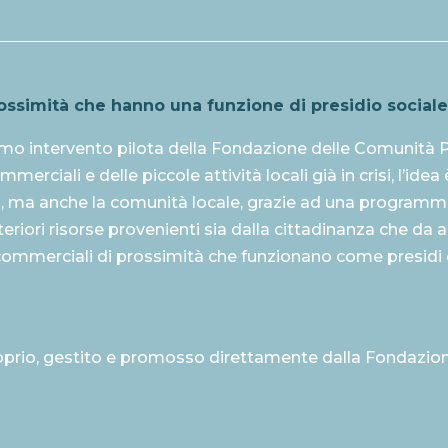
ossimità che hanno una funzione di presidio sociale
o intervento pilota della Fondazione delle Comunità Pi
merciali e delle piccole attività locali già in crisi, l’id
ri, ma anche la comunità locale, grazie ad una programm
riori risorse provenienti sia dalla cittadinanza che da altri
i commerciali di prossimità che funzionano come presidi
prio, gestito e promosso direttamente dalla Fondazion