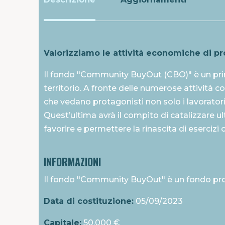
Valorizziamo le attività economiche di pr
Il fondo "Community BuyOut (CBO)" è un prim
territorio. A fronte delle numerose attività com
che vedano protagonisti non solo i lavorato
Quest’ultima avrà il compito di catalizzare ulte
favorire e permettere la rinascita di eserciz
INFORMAZIONI
Il fondo "Community BuyOut" è un fondo pro
Data di costituzione:
05/09/2023
Capitale:
50.000 €