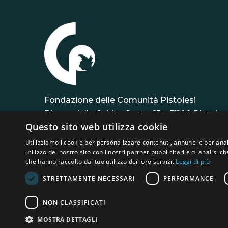
Fondazione delle Comunità Pistoiesi
Piazza dello Spirito Santo, 13 – 51100 Pistoia
Questo sito web utilizza cookie
info@fdcpistoiesi.it
codice fiscale: 90070050472
Utilizziamo i cookie per personalizzare contenuti, annunci e per anal
utilizzo del nostro sito con i nostri partner pubblicitari e di analisi
PEC:
fdcpistoiesi@legalmail.it
che hanno raccolto dal tuo utilizzo dei loro servizi.
Leggi di più
STRETTAMENTE NECESSARI
PERFORMANCE
NON CLASSIFICATI
@2026 Fondazione delle Comunità Pistoiesi
MOSTRA DETTAGLI