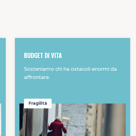
BUDGET DI VITA
Sosteniamo chi ha ostacoli enormi da
affrontare.
Fragilità