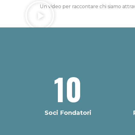
Un video per raccontare chi siamo attrave
10
Soci Fondatori