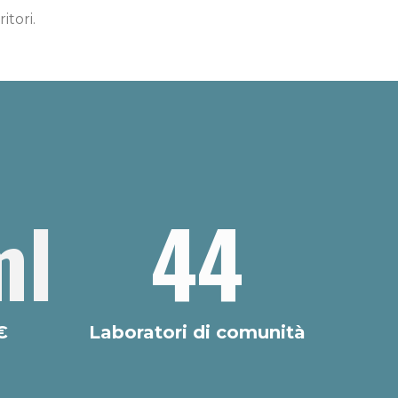
itori.
ml
44
€
Laboratori di comunità