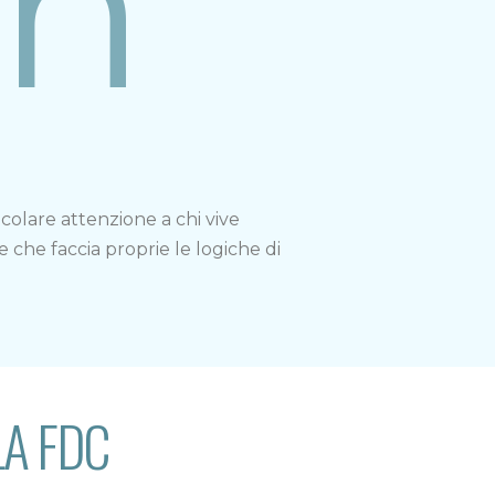
on
icolare attenzione a chi vive
e che faccia proprie le logiche di
LA FDC