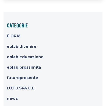
CATEGORIE
È ORA!
eolab divenire
eolab educazione
eolab prossimità
futuropresente
I.U.TU.SPA.C.E.
news